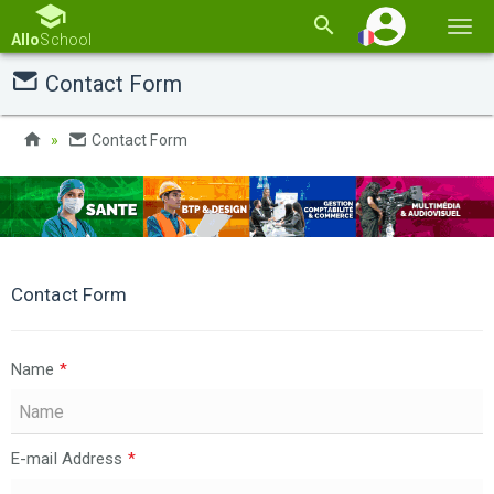
Basc
Allo
School
la
Contact Form
navi
Contact Form
Contact Form
Name
*
E-mail Address
*