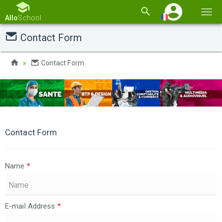
Basc
Allo
School
la
Contact Form
navi
Contact Form
Contact Form
Name
*
E-mail Address
*