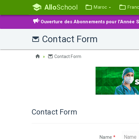
Allo
School
Maroc
Fran
Ouverture des Abonnements pour l'Année S
Contact Form
Contact Form
Contact Form
Name
*