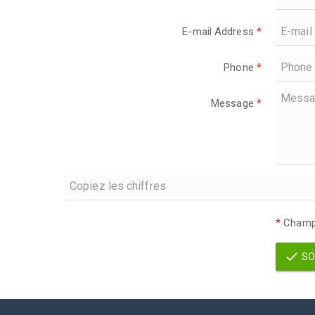
E-mail Address
*
Phone
*
Message
*
*
Champs
SO