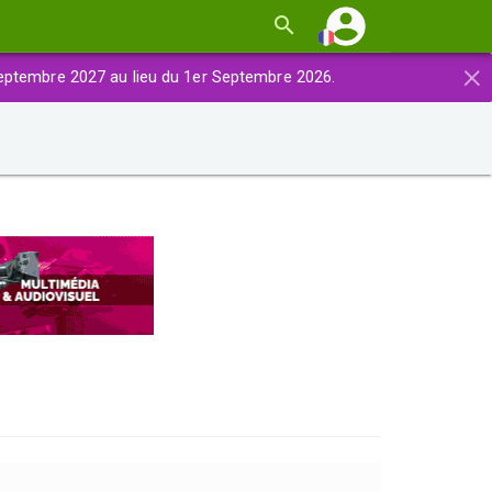
×
eptembre 2027 au lieu du 1er Septembre 2026.