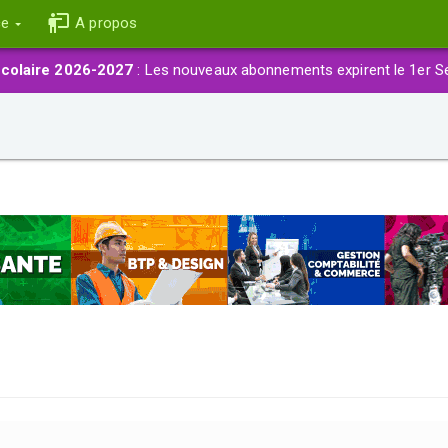
ce
A propos
colaire 2026-2027
: Les nouveaux abonnements expirent le 1er S