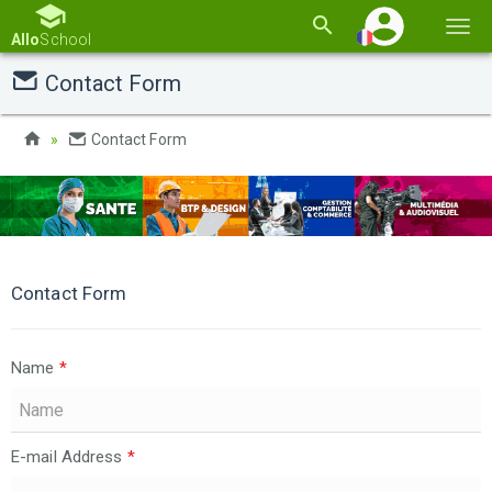
Basc
Allo
School
la
Contact Form
navi
Contact Form
Contact Form
Name
*
E-mail Address
*