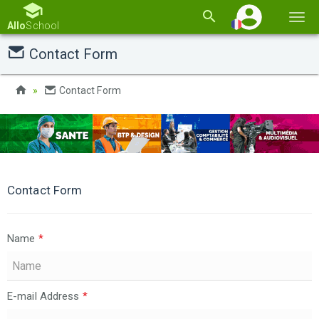
Basc
Allo
School
la
Contact Form
navi
Contact Form
Contact Form
Name
*
E-mail Address
*