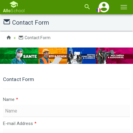
Basc
Allo
School
la
Contact Form
navi
Contact Form
Contact Form
Name
*
E-mail Address
*