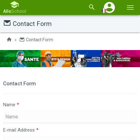
Basc
Allo
School
la
Contact Form
navi
Contact Form
Contact Form
Name
*
E-mail Address
*