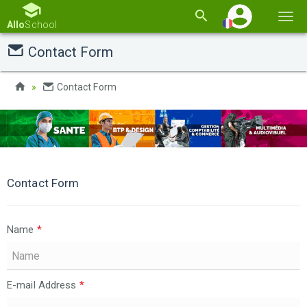
Basc
Allo
School
la
Contact Form
navi
Contact Form
Contact Form
Name
*
E-mail Address
*