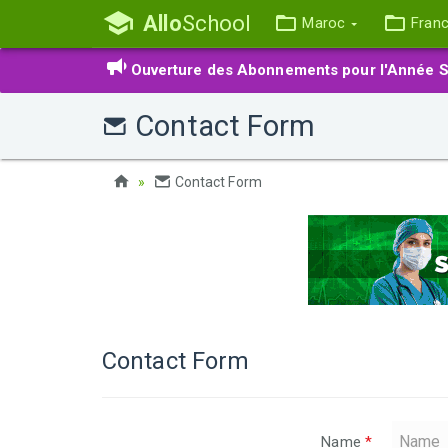
Allo
School
Maroc
Fran
Ouverture des Abonnements pour l'Année S
Contact Form
Contact Form
Contact Form
Name
*