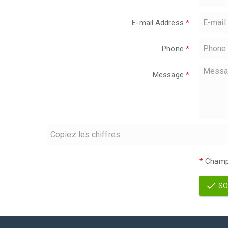
E-mail Address
*
Phone
*
Message
*
*
Champs
SO