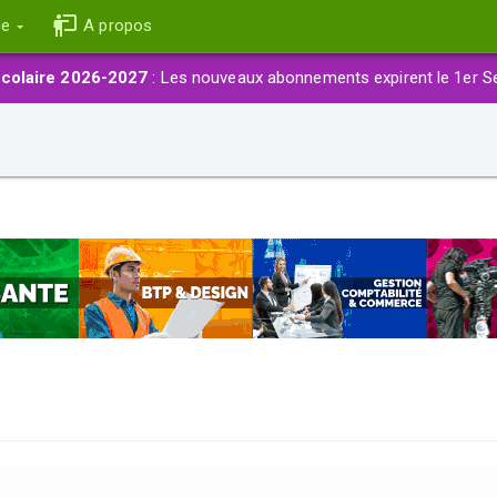
ce
A propos
colaire 2026-2027
: Les nouveaux abonnements expirent le 1er S