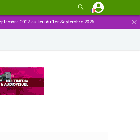
×
eptembre 2027 au lieu du 1er Septembre 2026.