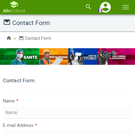
Basc
Allo
School
la
Contact Form
navi
Contact Form
Contact Form
Name
*
E-mail Address
*