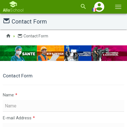
Basc
Allo
School
la
Contact Form
navi
Contact Form
Contact Form
Name
*
E-mail Address
*