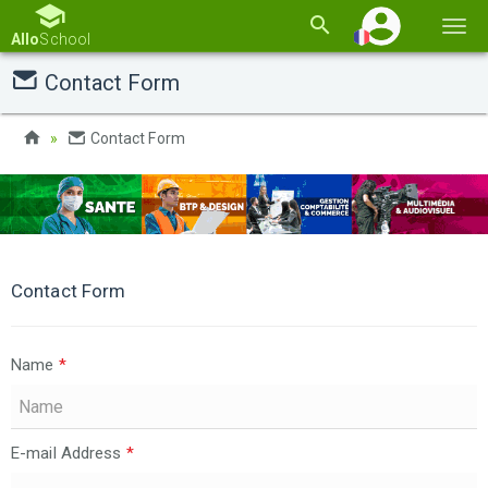
Basc
Allo
School
la
Contact Form
navi
Contact Form
Contact Form
Name
*
E-mail Address
*