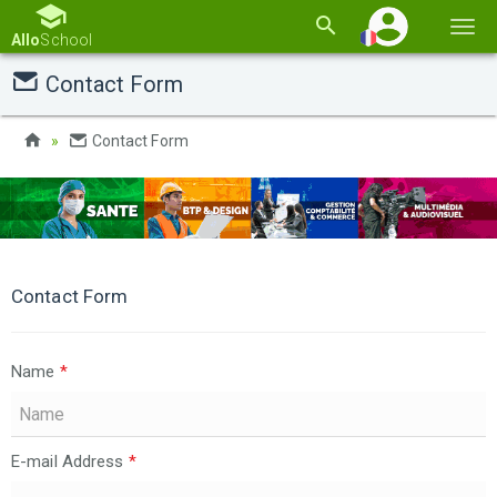
Basc
Allo
School
la
Contact Form
navi
Contact Form
Contact Form
Name
*
E-mail Address
*