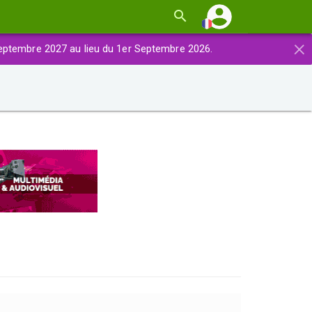
×
eptembre 2027 au lieu du 1er Septembre 2026.