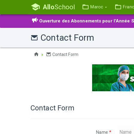
Allo
School
Maroc
Fran
Ouverture des Abonnements pour l'Année S
Contact Form
Contact Form
Contact Form
Name
*