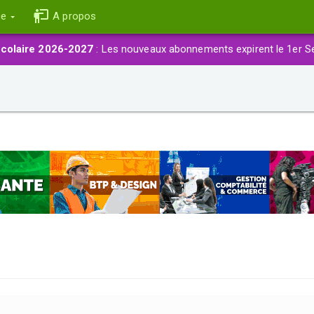
ce
A propos
colaire 2026-2027
: Les nouveaux abonnements expirent le 1er S