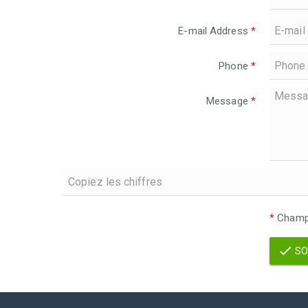
E-mail Address
*
Phone
*
Message
*
*
Champs
SO