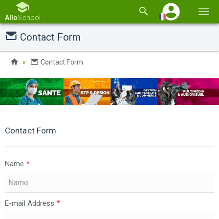
Basc
Allo
School
la
Contact Form
navi
Contact Form
Contact Form
Name
*
E-mail Address
*