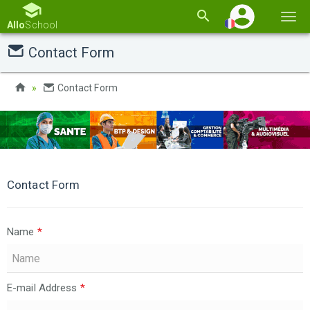
Basc
Allo
School
la
Contact Form
navi
Contact Form
Contact Form
Name
*
E-mail Address
*