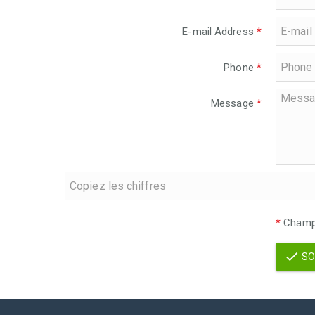
E-mail Address
*
Phone
*
Message
*
*
Champs
SO