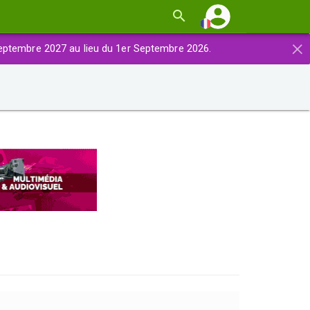
×
eptembre 2027 au lieu du 1er Septembre 2026.