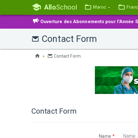
Allo
School
Maroc
Fran
Ouverture des Abonnements pour l'Année S
Contact Form
Contact Form
Contact Form
Name
*