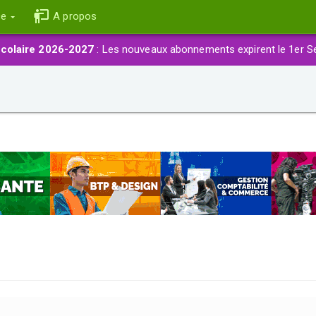
ce
A propos
colaire 2026-2027
: Les nouveaux abonnements expirent le 1er S