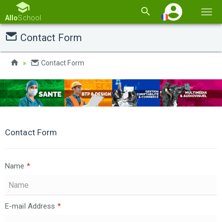
Basc
Allo
School
la
Contact Form
navi
Contact Form
Contact Form
Name
*
E-mail Address
*