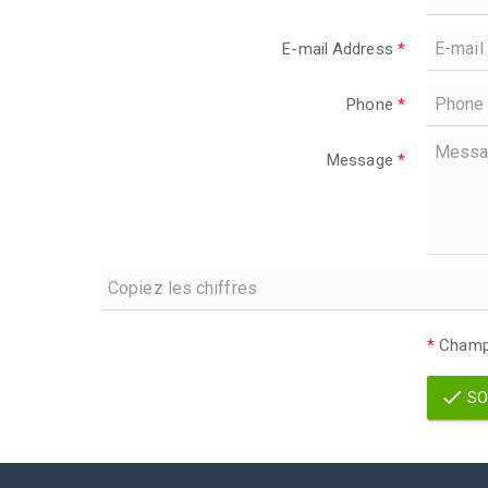
E-mail Address
*
Phone
*
Message
*
*
Champs
SO