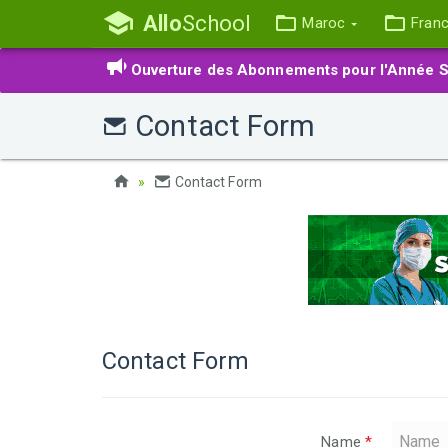
Allo
School
Maroc
Fran
Ouverture des Abonnements pour l'Année S
Contact Form
Contact Form
Contact Form
Name
*