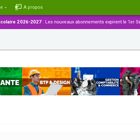
ce
A propos
colaire 2026-2027
: Les nouveaux abonnements expirent le 1er S