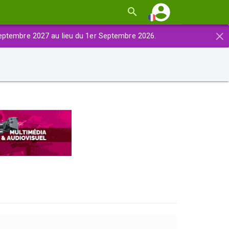
×
eptembre 2027 au lieu du 1er Septembre 2026.