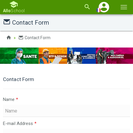
Basc
Allo
School
la
Contact Form
navi
Contact Form
Contact Form
Name
*
E-mail Address
*