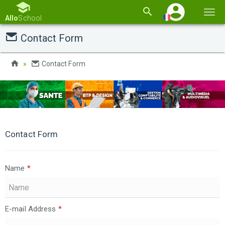
Basc
Allo
School
la
Contact Form
navi
Contact Form
Contact Form
Name
*
E-mail Address
*