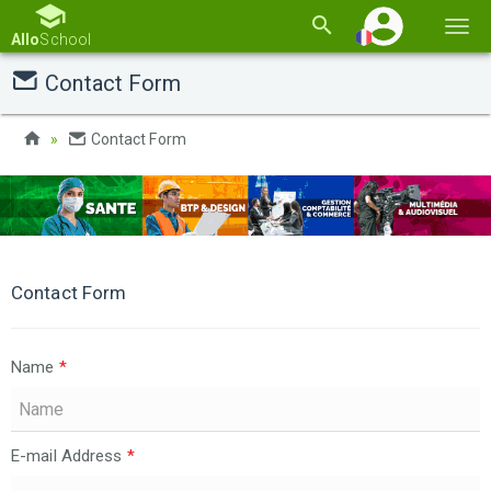
Basc
Allo
School
la
Contact Form
navi
Contact Form
Contact Form
Name
*
E-mail Address
*