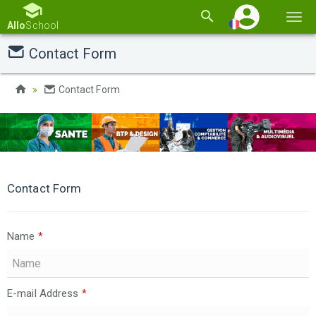
Basc
Allo
School
la
Contact Form
navi
Contact Form
Contact Form
Name
*
E-mail Address
*