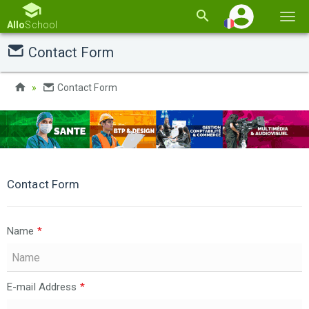
Basc
Allo
School
la
Contact Form
navi
Contact Form
Contact Form
Name
*
E-mail Address
*