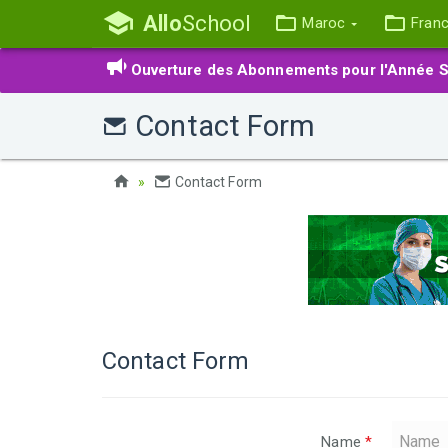
Allo
School
Maroc
Fran
Ouverture des Abonnements pour l'Année S
Contact Form
Contact Form
Contact Form
Name
*