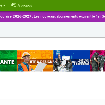
ce
A propos
colaire 2026-2027
: Les nouveaux abonnements expirent le 1er S