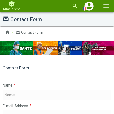
Basc
Allo
School
la
Contact Form
navi
Contact Form
Contact Form
Name
*
E-mail Address
*