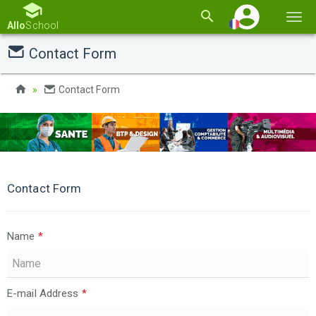
Basc
Allo
School
la
Contact Form
navi
Contact Form
Contact Form
Name
*
E-mail Address
*