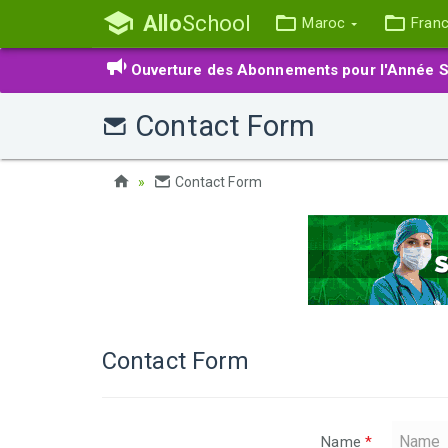
Allo
School
Maroc
Fran
Ouverture des Abonnements pour l'Année S
Contact Form
Contact Form
Contact Form
Name
*