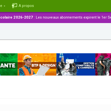
ce
A propos
colaire 2026-2027
: Les nouveaux abonnements expirent le 1er S