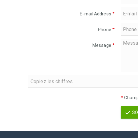
E-mail Address
*
Phone
*
Message
*
*
Champs
SO