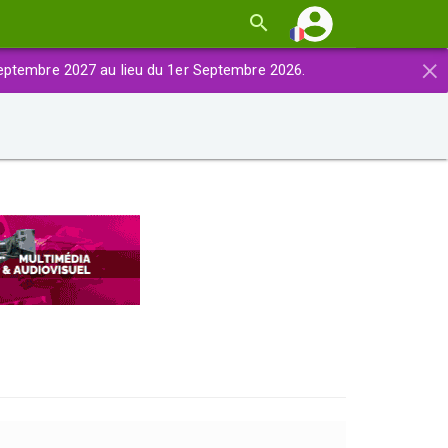
×
eptembre 2027 au lieu du 1er Septembre 2026.