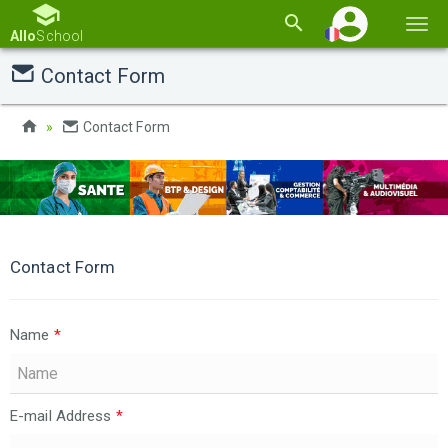
Basc
Allo
School
la
Contact Form
navi
Contact Form
Contact Form
Name
*
E-mail Address
*