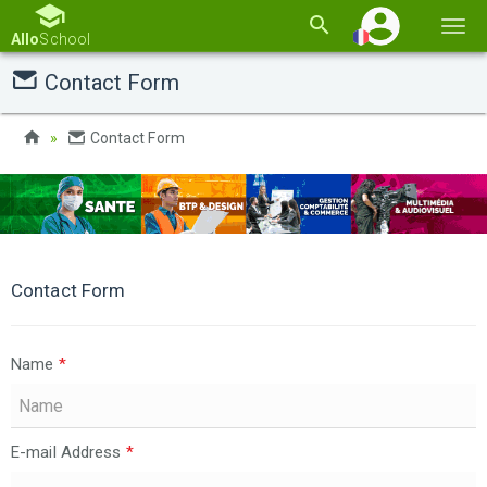
Basc
Allo
School
la
Contact Form
navi
Contact Form
Contact Form
Name
*
E-mail Address
*