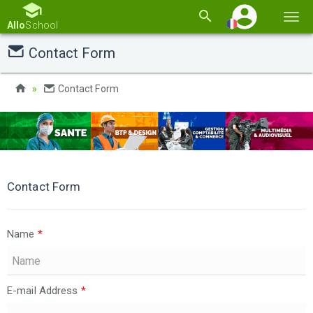
Basc
Allo
School
la
Contact Form
navi
Contact Form
Contact Form
Name
*
E-mail Address
*