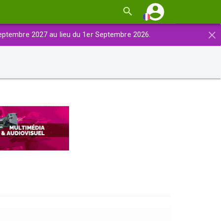
×
eptembre 2027 au lieu du 1er Septembre 2026.