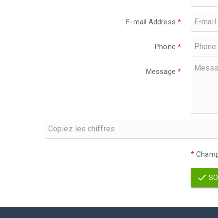
E-mail Address
*
Phone
*
Message
*
*
Champs
SO