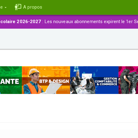
ce
A propos
colaire 2026-2027
: Les nouveaux abonnements expirent le 1er S