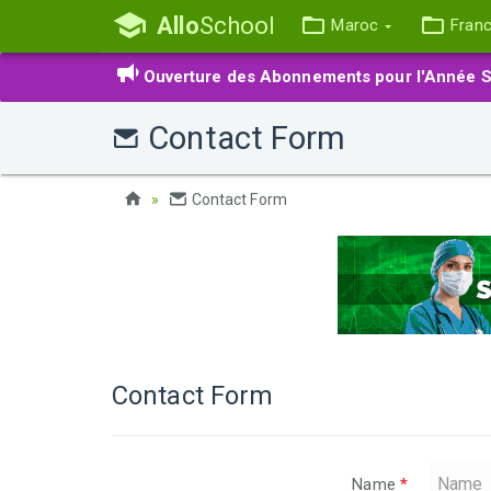
Allo
School
Maroc
Fran
Ouverture des Abonnements pour l'Année S
Contact Form
Contact Form
Contact Form
Name
*