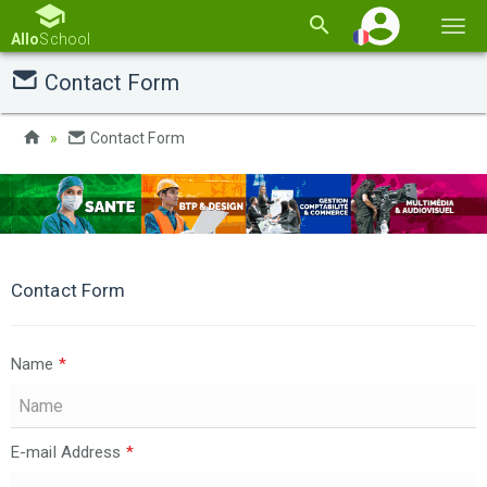
Basc
Allo
School
la
Contact Form
navi
Contact Form
Contact Form
Name
*
E-mail Address
*