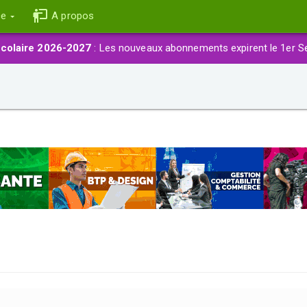
ce
A propos
colaire 2026-2027
: Les nouveaux abonnements expirent le 1er S