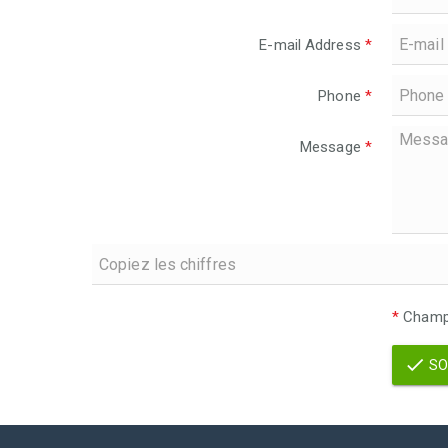
E-mail Address
*
Phone
*
Message
*
*
Champs
SO