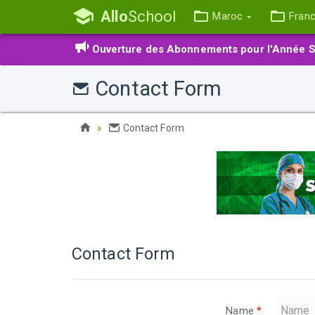
Allo
School
Maroc
Fran
Ouverture des Abonnements pour l'Année S
Contact Form
Contact Form
Contact Form
Name
*