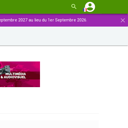
×
eptembre 2027 au lieu du 1er Septembre 2026.