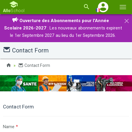
Basc
Allo
School
la
×
Ouverture des Abonnements pour l'Année
navi
Scolaire 2026-2027
: Les nouveaux abonnements expirent
le 1er Septembre 2027 au lieu du 1er Septembre 2026.
Contact Form
Contact Form
Contact Form
Name
*