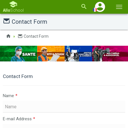
Basc
Allo
School
la
Contact Form
navi
Contact Form
Contact Form
Name
*
E-mail Address
*