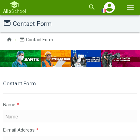
Basc
Allo
School
la
Contact Form
navi
Contact Form
Contact Form
Name
*
E-mail Address
*