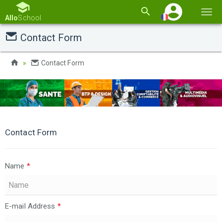
Basc
Allo
School
la
Contact Form
navi
Contact Form
Contact Form
Name
*
E-mail Address
*