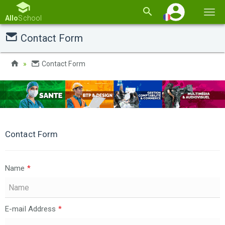
Basc
Allo
School
la
Contact Form
navi
Contact Form
Contact Form
Name
*
E-mail Address
*