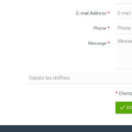
E-mail Address
*
Phone
*
Message
*
*
Champs
SO