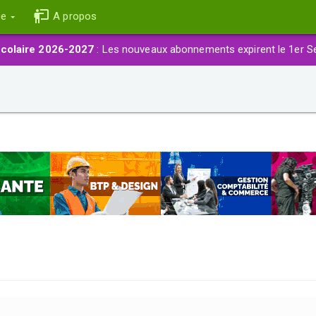
ce
A propos
colaire 2026-2027
: Les nouveaux abonnements expirent le 1er S