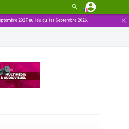
×
eptembre 2027 au lieu du 1er Septembre 2026.