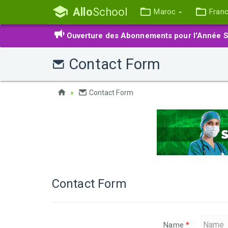
Allo
School
Maroc
Fran
Ouverture des Abonnements pour l'Année S
Contact Form
Contact Form
Contact Form
Name
*