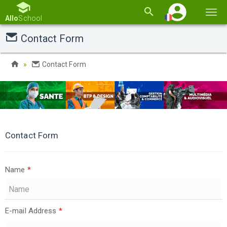
Basc
Allo
School
la
Contact Form
navi
Contact Form
Contact Form
Name
*
E-mail Address
*