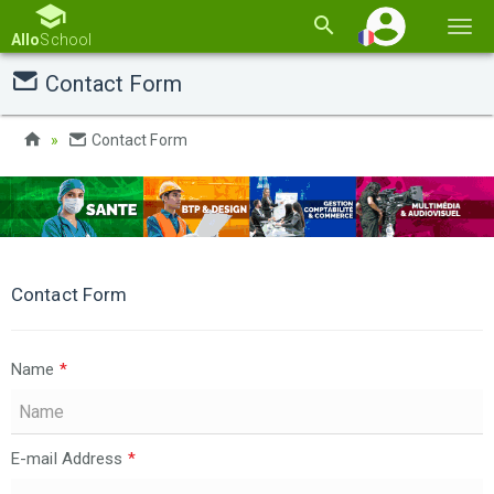
Basc
Allo
School
la
Contact Form
navi
Contact Form
Contact Form
Name
*
E-mail Address
*