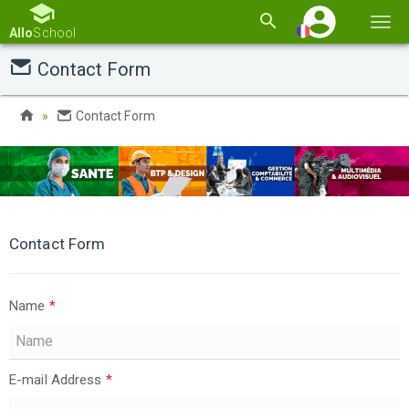
Basc
Allo
School
la
Contact Form
navi
Contact Form
Contact Form
Name
*
E-mail Address
*