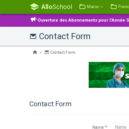
Allo
School
Maroc
Fran
Ouverture des Abonnements pour l'Année S
Contact Form
Contact Form
Contact Form
Name
*