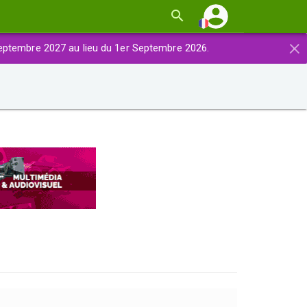
×
eptembre 2027 au lieu du 1er Septembre 2026.