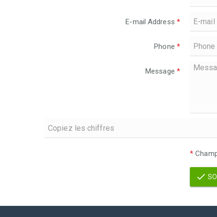
E-mail Address
*
Phone
*
Message
*
*
Champs
SO