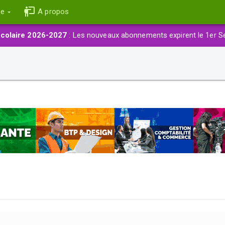
ce
A propos
colaire 2026-2027
: Les nouveaux abonnements expirent le 1er S