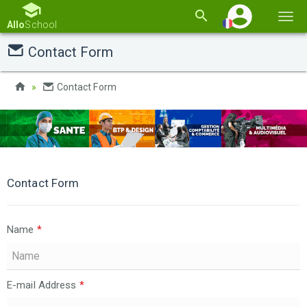
Basc
Allo
School
la
Contact Form
navi
Contact Form
Contact Form
Name
*
E-mail Address
*