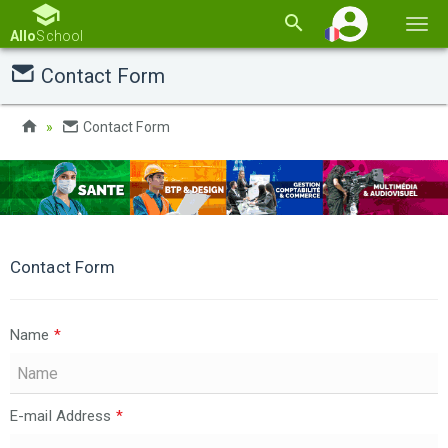
Basc
Allo
School
la
Contact Form
navi
Contact Form
Contact Form
Name
*
E-mail Address
*