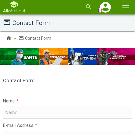
Basc
Allo
School
la
Contact Form
navi
Contact Form
Contact Form
Name
*
E-mail Address
*