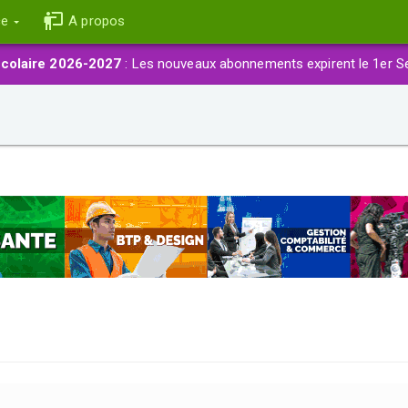
ce
A propos
colaire 2026-2027
: Les nouveaux abonnements expirent le 1er S