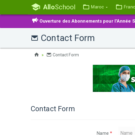
Allo
School
Maroc
Fran
Ouverture des Abonnements pour l'Année S
Contact Form
Contact Form
Contact Form
Name
*