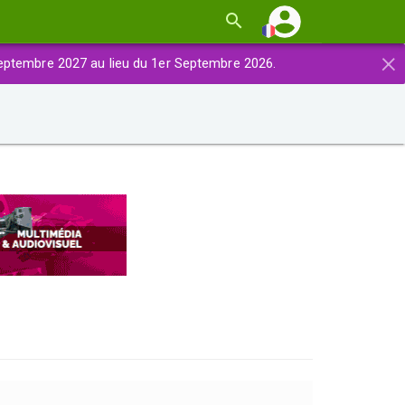
×
eptembre 2027 au lieu du 1er Septembre 2026.