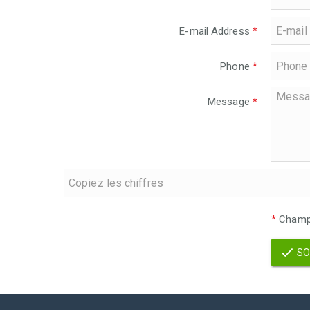
E-mail Address
*
Phone
*
Message
*
*
Champs
SO