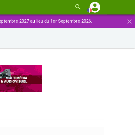
×
eptembre 2027 au lieu du 1er Septembre 2026.