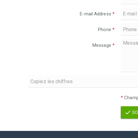
E-mail Address
*
Phone
*
Message
*
*
Champs
SO