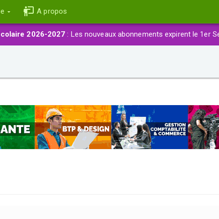
ce
A propos
colaire 2026-2027
: Les nouveaux abonnements expirent le 1er S