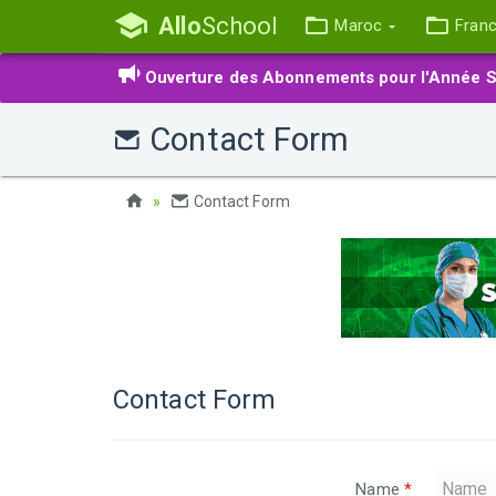
Allo
School
Maroc
Fran
Ouverture des Abonnements pour l'Année S
Contact Form
Contact Form
Contact Form
Name
*