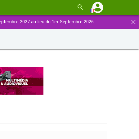
×
eptembre 2027 au lieu du 1er Septembre 2026.