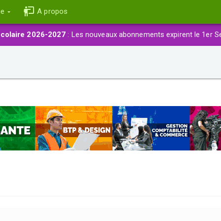
ce
A propos
colaire 2026-2027
: Les nouveaux abonnements expirent le 1er S