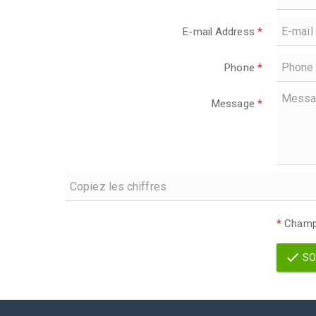
E-mail Address
*
Phone
*
Message
*
*
Champs
SO