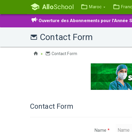
Allo
School
Maroc
Fran
Ouverture des Abonnements pour l'Année S
Contact Form
Contact Form
Contact Form
Name
*